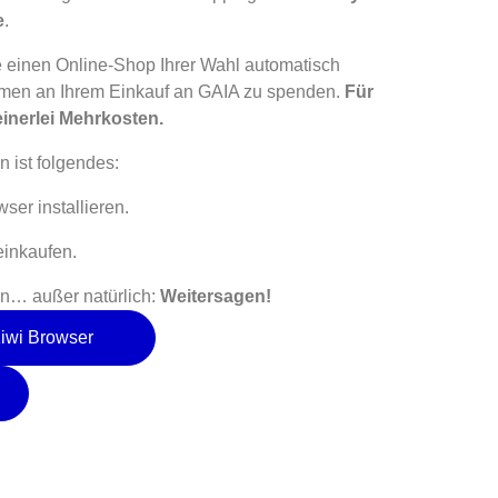
e
.
ie einen Online-Shop Ihrer Wahl automatisch
hmen an Ihrem Einkauf an GAIA zu spenden.
Für
einerlei Mehrkosten.
 ist folgendes:
wser installieren.
einkaufen.
n… außer natürlich:
Weitersagen!
Kiwi Browser